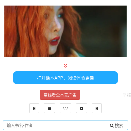
打开话本APP，阅读体验更佳
发完之后还偷笑，他也就是想让所有人都知道是在演戏，否
离线看全本无广告
举报
则怕被人大做文章。
过一会儿就开拍了，孟鹤堂把她堵在墙角，情迷意乱时吻住
她的唇，戏里要求深吻，两个人没照做，只是含住唇边。
搜索