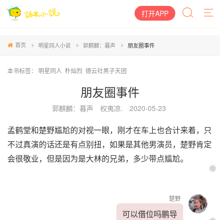
打开APP
首页
明星同人小说
郭麒麟：暮声
朋友圈事件
本书标签：
明星同人
朴灿烈
德云社男子天团
朋友圈事件
郭麒麟：暮声
权夷凉.
2020-05-23
孟鹤堂和楚野尴尬的对视一眼，刚才在车上也合计来着，只
不过真演的话还是有点别扭，如果是其他男演员，楚野肯定
会很敬业，但是因为是大林的兄弟，多少带点尴尬。
楚野
可以借位吗鹏导