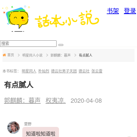
书架
登录
打开APP
首页
分类
角色广场
写作福利
写作后台
手机版
首页
明星同人小说
郭麒麟：暮声
有点腻人
本书标签：
明星同人
朴灿烈
德云社男子天团
德云社
张云雷
有点腻人
郭麒麟：暮声
权夷凉.
2020-04-08
楚野
知道啦知道啦