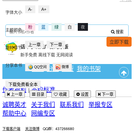
A-
A+
字体
大小
楚野
粉
蓝
绿
白
夜
主题
颜色
搜索
还不知道哪个女人，有时候想我半夜会偷
偷摸眼泪呢。
立即下载
上一章
下一章
话本小说无广告纯净版
跳转
章节
新手免费 离线下载 无网阅读
分享
本书
首页
分类
排行
我的书架
QQ空间
微博
童雨
呸！
下载免费看全本
作者福利
|
签约标准
上一章
目录
收藏
设置
下一章
诚聘英才
关于我们
联系我们
举报专区
那次确实是，半夜给楚野打电话，也确实是想了，但并不
帮助中心
网编专区
是楚野，想的对象是张九龄，给楚野一阵无语，嚷着要告
诉张九龄，童雨哪会让，威胁着说是想她。
下载客户端
关注微博
QQ群：437266680