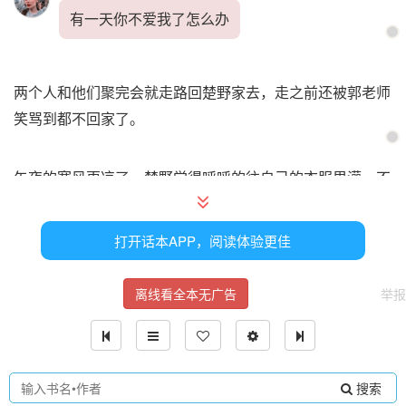
有一天你不爱我了怎么办
两个人和他们聚完会就走路回楚野家去，走之前还被郭老师
笑骂到都不回家了。
午夜的寒风更凉了，楚野觉得呼呼的往自己的衣服里灌，不
由得缩了缩手臂，意识都昏沉的。
打开话本APP，阅读体验更佳
细心的大林当然感受得到，把自己的围巾摘下来围在她的脖
子上，搂在怀里往前走。
离线看全本无广告
举报
郭麒麟
搜索
那也是你先不爱我