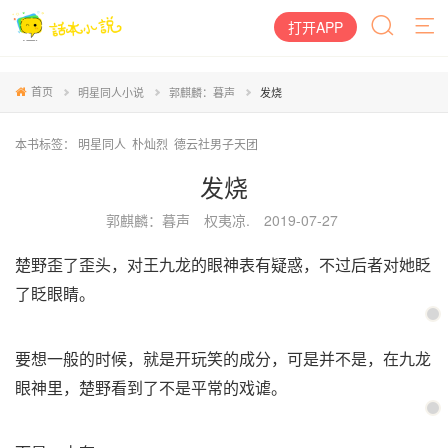
打开APP
首页
明星同人小说
郭麒麟：暮声
发烧
本书标签：
明星同人
朴灿烈
德云社男子天团
发烧
郭麒麟：暮声
权夷凉.
2019-07-27
楚野歪了歪头，对王九龙的眼神表有疑惑，不过后者对她眨
了眨眼睛。
要想一般的时候，就是开玩笑的成分，可是并不是，在九龙
眼神里，楚野看到了不是平常的戏谑。