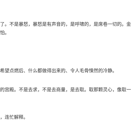
了。不是暴怒，暴怒是有声音的，是呼啸的，是席卷一切的。金
怕。
希望点燃后、什么都做得出来的、令人毛骨悚然的冷静。
的宫殿。不是去求，不是去商量，是去取。取那颗灵心，像取一
，连忙解释。