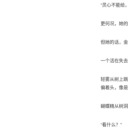
“灵心不能给
更何况，她的
但她的话，金
一个活在失去
轻雾从树上跳
偏着头，像是
蝴蝶精从树洞
“看什么？”