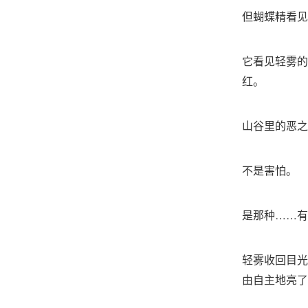
但蝴蝶精看见
它看见轻雾的
红。
山谷里的恶之
不是害怕。
是那种……有
轻雾收回目光
由自主地亮了