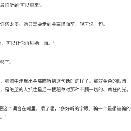
最怕听到“可以重来”。
许诺太多。她只需要走到金离瞳面前，轻声说一句。
心，可以让你再见她一面。”
够了。
，脑海中浮现出金离瞳听到这句话时的样子。那双金色的眼睛一
，是绝望的人抓住最后一根稻草时那种不顾一切的、疯狂的光。
雾把这个词含在嘴里，嚼了嚼，“多好听的字眼。骗一个最想被骗
。”