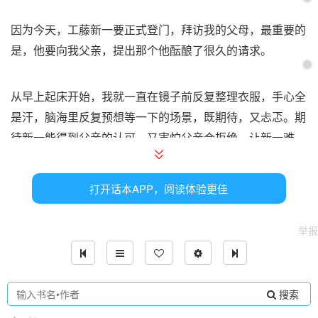
因为今天，工藤新一要正式登门，拜访我的父母，最重要的
是，他要向我父亲，提出那个他酝酿了很久的请求。
从早上起床开始，我就一直在镜子前反复整理衣服，手心全
是汗，脑海里反复预想等一下的场景，既期待，又忐忑。期
待新一能得到父亲的认可，又害怕父亲会拒绝，让新一难
过，也让我们的感情受阻。
打开话本APP，阅读体验更佳
“别紧张，有我在。”新一握住我的手，温柔地安慰我。他今
天穿了一身整齐的西装，没有穿平日里的校服，也没有穿休
举报
闲装，正式又得体，头发梳理得整整齐齐，神情比平时办案
还要认真，眼底却带着一丝不易察觉的紧张。
搜索
他也是第一次做这样的事，第一次郑重地拜访女友的父母，