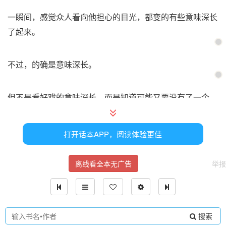
一瞬间，感觉众人看向他担心的目光，都变的有些意味深长
了起来。
不过，的确是意味深长。
但不是看好戏的意味深长，而是知道可能又要没有了一个
柱，而更到难过的那种意味深长。
打开话本APP，阅读体验更佳
只是，这样的想法没一会，他们就看见了小小一只跑过来的
祢豆子，然后被祢豆子血鬼术焚烧的宇髄天元。
离线看全本无广告
举报
宇髄天元：“……”
搜索
下意识吐槽：“现在就火化，是不是有点太早了。”