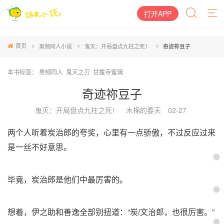
打开APP
首页
男频同人小说
鬼灭：开局盘点九柱之死！
奇迹祢豆子
本书标签：
男频同人
鬼灭之刃
甘露寺蜜璃
奇迹祢豆子
鬼灭：开局盘点九柱之死！
木棉的春天
02-27
两个人听着炭治郎的夸奖，心里有一点骄傲，不过反应过来
是一丝不好意思。
毕竟，炭治郎是他们中最厉害的。
想着，伊之助和善逸全部别扭道：“炭/文治郎，也很厉害。”