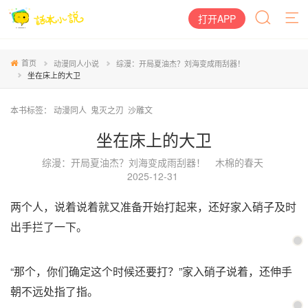
打开APP
首页
动漫同人小说
综漫：开局夏油杰？刘海变成雨刮器！
坐在床上的大卫
本书标签：
动漫同人
鬼灭之刃
沙雕文
坐在床上的大卫
综漫：开局夏油杰？刘海变成雨刮器！
木棉的春天
2025-12-31
两个人，说着说着就又准备开始打起来，还好家入硝子及时
出手拦了一下。
“那个，你们确定这个时候还要打？”家入硝子说着，还伸手
朝不远处指了指。