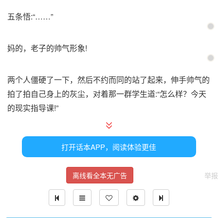
五条悟:“……”
妈的，老子的帅气形象!
两个人僵硬了一下，然后不约而同的站了起来，伸手帅气的
拍了拍自己身上的灰尘，对着那一群学生道:“怎么样？今天
的现实指导课!”
“你们也要加油啊！”这是死皮赖脸的五条悟。
打开话本APP，阅读体验更佳
“好了好了，快回去上课吧，老师也准备休息了。”这是厚脸
离线看全本无广告
举报
皮的夏油杰。
两个人不愧是挚友，不约而同的不要脸，等说完之后，又一