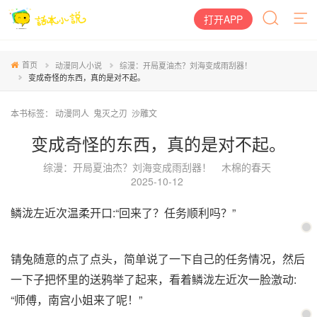
打开APP
首页
动漫同人小说
综漫：开局夏油杰？刘海变成雨刮器！
变成奇怪的东西，真的是对不起。
本书标签：
动漫同人
鬼灭之刃
沙雕文
变成奇怪的东西，真的是对不起。
综漫：开局夏油杰？刘海变成雨刮器！
木棉的春天
2025-10-12
鳞泷左近次温柔开口:“回来了？任务顺利吗？”
锖兔随意的点了点头，简单说了一下自己的任务情况，然后
一下子把怀里的送鸦举了起来，看着鳞泷左近次一脸激动:
“师傅，南宫小姐来了呢！”