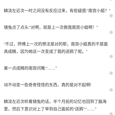
鳞泷左近次一时之间没有反应过来，有些疑惑:“南宫小姐？”
锖兔点了点头:“对啊，就是上一次救我南宫小姐啊！”
“不过，师傅上一次的想法是对的耶，南宫小姐真的不是面
具成精，因为她这一次变成了我的送鸦了呢。”
差一点成精的南宫问雅:“……”
动不动变一些奇奇怪怪的东西，真的是对不起啊!
鳞泷左近次听着锖兔的话，半个月前的记忆也回到了脑海
里，然后下意识对上了举到自己面前的“送鸦”:“……”