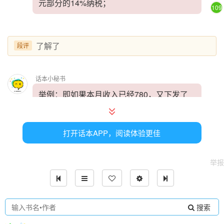
元部分的14%纳税；
109
了解了
段评
话本小秘书
举例：即如果本月收入已经780，又下发了
一笔钱30元，加在一起达到了810元，则本
次将会扣税：（780+30-800）*14%=1.4
打开话本APP，阅读体验更佳
元，本次收入实际到账28.6元。
29
举报
话本小秘书
超过800后，在不足4000元以前，接下来收
搜索
到的每一笔收入都会扣除金额的14%进行缴