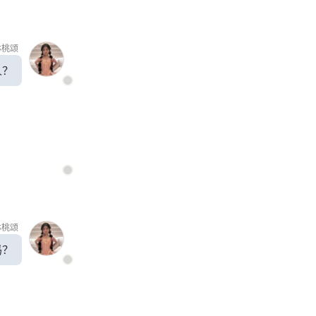
林桃颂
人？
林桃颂
吗？