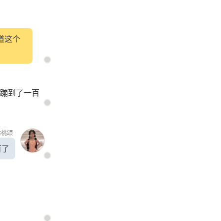
道这个
蹦到了一百
林桃颂
百了