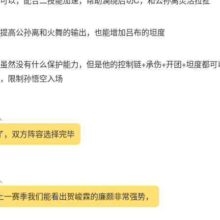
以，配合二技能加速，帮助澜绕后切C，和公孙离灵活拉扯
高公孙离和火舞的输出，也能增加吕布的坦度
然没有什么保护能力，但是他的控制链+承伤+开团+坦度都可
，限制孙悟空入场
人
了，双方阵容选择完毕
人
上一赛季我们能看出贺峻霖的廉颇非常强势，