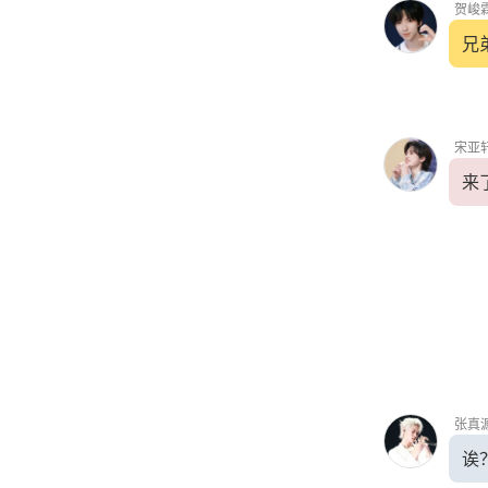
贺峻
兄
宋亚
来
张真
诶