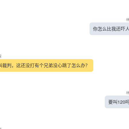
你怎么比我还吓
霖
叫裁判，这还没打有个兄弟没心跳了怎么办？
要叫120