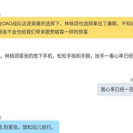
人
在OAO战队这波英雄的选择下，林桃颂也选择拿出了廉颇，不知
颇会不会也给我们带来跟贺峻霖一样的惊喜
林桃颂紧张的放下手机，松松手指和手腕，抬手一看心率已经
我心率已经一
翔
哈,别紧张，放松玩儿就行。