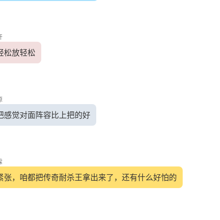
轩
轻松放轻松
源
把感觉对面阵容比上把的好
霖
紧张，咱都把传奇耐杀王拿出来了，还有什么好怕的