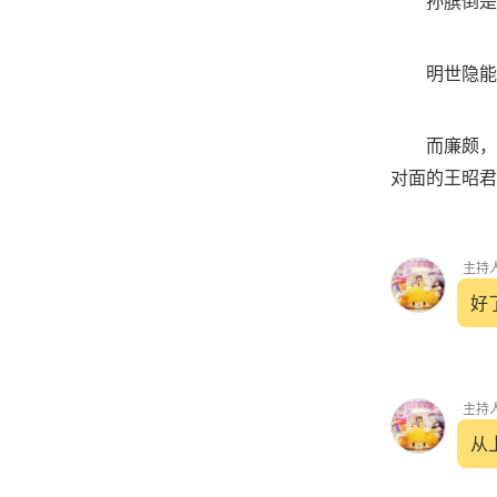
孙膑倒是可
明世隐能提
而廉颇，虽
对面的王昭君
主持
好
主持
从