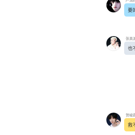
严浩
要
张真
也
贺峻
救