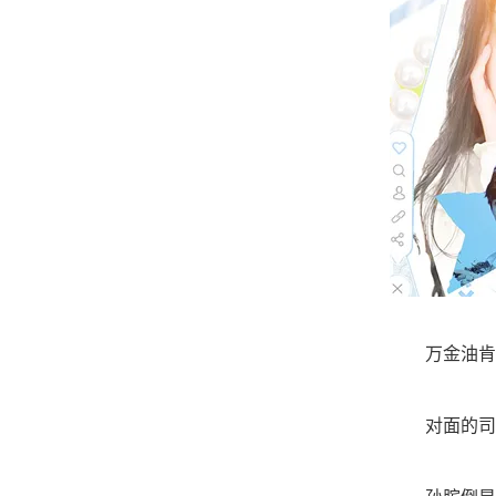
万金油肯定
对面的司空