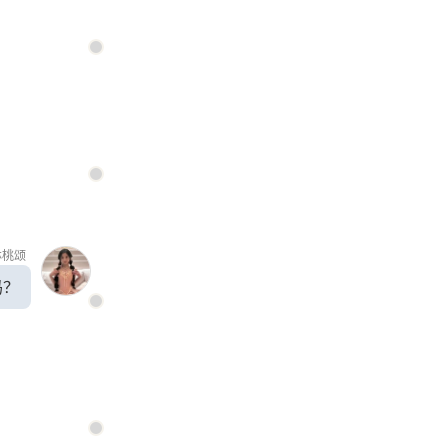
林桃颂
吗？