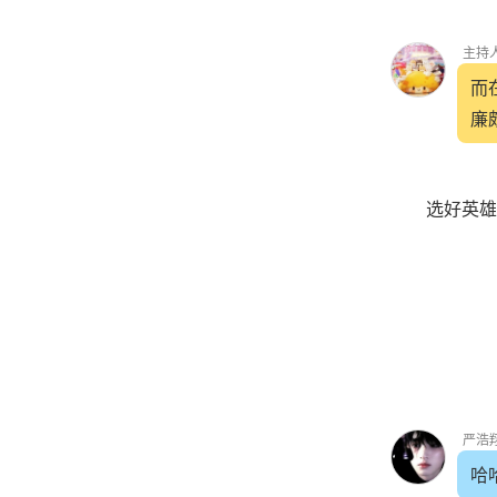
主持
而
廉
选好英雄，
严浩
哈