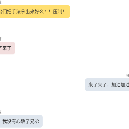
霖
弟们把手法拿出来好么？！压制！
轩
了来了
来了来了，加油加
源
？我没有心跳了兄弟