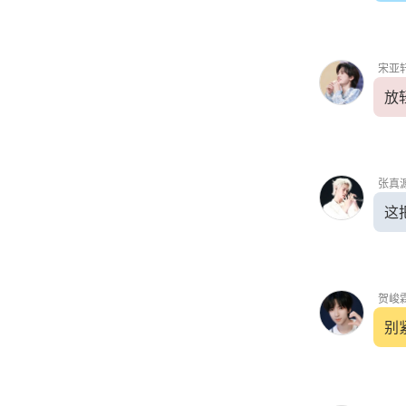
宋亚
放
张真
这
贺峻
别