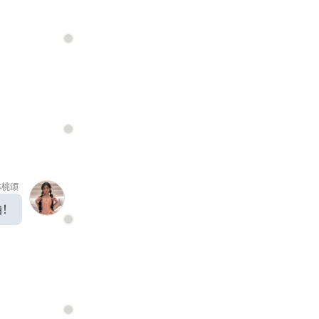
林桃颂
油！