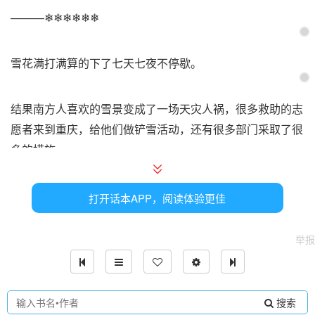
———❄❄❄❄❄❄
雪花满打满算的下了七天七夜不停歇。
结果南方人喜欢的雪景变成了一场天灾人祸，很多救助的志
愿者来到重庆，给他们做铲雪活动，还有很多部门采取了很
多的措施。
———七天七夜的大雪，异常的天气和征兆，反倒是让重庆
打开话本APP，阅读体验更佳
的孩子们停课回家，好多上班族都得到了难得的休息。
举报
七天七夜的大雪，冰凌花开，陌上人如玉，丰富彼岸花开一
样的破碎和没有归途的恐惧。
搜索