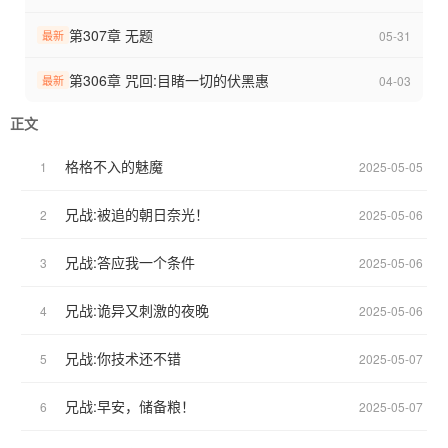
兄弟战争：【结束！】
好想告诉你:【结束！】
第307章 无题
05-31
最新
网球王子:【进行中……】
第306章 咒回:目睹一切的伏黑惠
04-03
最新
正文
格格不入的魅魔
1
2025-05-05
兄战:被追的朝日奈光！
2
2025-05-06
兄战:答应我一个条件
3
2025-05-06
兄战:诡异又刺激的夜晚
4
2025-05-06
兄战:你技术还不错
5
2025-05-07
兄战:早安，储备粮！
6
2025-05-07