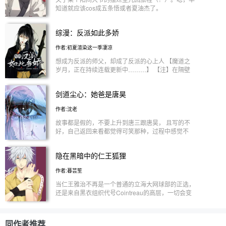
叉。 不要对猴子抱有什么期待。 jjxx没有心！（震
望，取代剧情原女主，夺走病娇们的爱意和占有欲。
知道就应该cos成五条悟或者夏油杰了。
声.jpg) ps：封面自制，
反正一直沉睡也没有什么意思，所以···…“你们不要的
男主，我就抢走了哦。 “太爱了反而不要了，你们人
综漫：反派如此多娇
类果然都是贪心鬼。”失去男主的底护，原女主们过
得苦不堪言，想要再次回到男主身边的时候，却惊愕
作者:初夏渲染这一季凄凉
的发现：剧情回不去了! 网球世界一：世界网球Alpha
队员们x入职的天选Omega女主。（多男） 家庭教师
想成为反派的师父，却成了反派的心上人 【魔道之
世界二：黑化的兔子十代目x被黑手党包围的女神。
岁月，正在持续连载更新中………】 【注】在隔壁
（多男） 兄弟战争世界三:盲女邻居x阴暗爬行十三男
书《快穿:虐？不存在的》首页点亮会员，方可进入
（多男）
初夏的福利群。初夏QQ:3231046488 ————分割
剑道尘心：她爸是唐昊
线———— 系统只是让自家宿主去拯救反派，改变
反派的命运，可是却没有想到反派到最后跟他的宿主
作者:沈老
形影不离。 金光瑶:“妖城，当真是我见过最温柔的
人。” “滚，老子没空和你客套。” 薛洋:“妖城，糖给
故事都是假的，不要上升到唐三跟唐昊， 且写的不
你，你带我走行不行？” “你以为我是小孩子吗？拿走
好，自己返回来看都觉得可笑那种，过程中感觉不
拿走。” 温逐流:“妖城是名士，坦坦荡荡，我容不得你
适，记得马上退坑! 喜欢唐昊跟唐三的千万别看，怕
的名声有损。” “你容不得跟我有什么关系？”
你们接受不了而骂死我，毕竟矛盾点还挺激烈，我反
隐在黑暗中的仁王狐狸
…………（后续人物待解锁） （反派如此多娇，引
正提醒了，这本书毕竟写了这么多，我肯定要找时间
妖城竟折腰） 男主是比较强势的，多年当混混干坏
给整完结先的，反正就别看别看别看！ [最后，别骂
作者:暮芸笙
事养成了许多的坏毛病，但内心无比的善良。本文甜
我，谢谢]
甜的～ 【神妄文社】你逆光而来，配得上所有的好
当仁王雅治不再是一个普通的立海大网球部的正选，
还是来自黑衣组织代号Cointreau的高层，一切会变
成什么样子？ 来自：LOFTER 作者：捌月星尘
同作者推荐