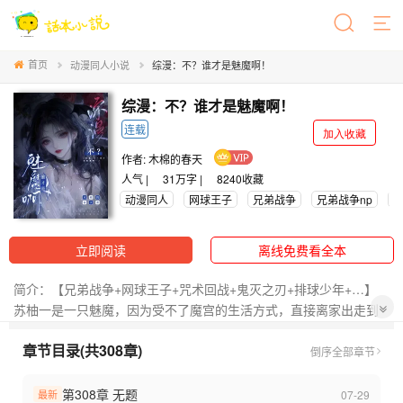
首页
动漫同人小说
综漫：不？谁才是魅魔啊！
综漫：不？谁才是魅魔啊！
连载
加入收藏
作者:
木棉的春天
人气 |
31万字 |
8240
收藏
动漫同人
网球王子
兄弟战争
兄弟战争np
立即阅读
离线免费看全本
简介：【兄弟战争+网球王子+咒术回战+鬼灭之刃+排球少年+…】
苏柚一是一只魅魔，因为受不了魔宫的生活方式，直接离家出走到
了异世界，然后开始了和异世界美男合作双赢的故事。
章节目录(共308章)
想要他们的魅魔少女vS偶尔想要帮忙的美男们!
倒序
全部章节
普普通通的“男女朋友”关系，就是偶尔男朋友有点多!
【漂亮文!喜欢的可以收藏一下!】
第308章 无题
07-29
最新