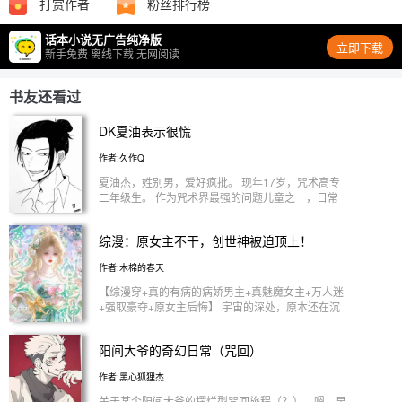
打赏作者
粉丝排行榜
话本小说无广告纯净版
立即下载
新手免费 离线下载 无网阅读
书友还看过
DK夏油表示很慌
作者:久作Q
夏油杰，姓别男，爱好疯批。 现年17岁，咒术高专
二年级生。 作为咒术界最强的问题儿童之一，日常
的烦恼大概只有咒灵难以下口和挚友过于粘人两点。
但是.... 夏油杰看着眼前熟悉的白毛陷入沉思。 谁能
综漫：原女主不干，创世神被迫顶上！
告诉他为什么一觉醒来挚友就像打了激素一样比他高
了半个头多，不仅如此还戴上了和小电影里奇怪play
作者:木棉的春天
相似的黑色眼罩！ 17岁DK杰：“悟，你．．．”（心
情复杂．jpg) 28岁教师悟：“．．．．．．．” 怎么想
【综漫穿+真的有病的病娇男主+真魅魔女主+万人迷
都该是见到死去挚友的他心情更复杂才对吧。
+强取豪夺+原女主后悔】 宇宙的深处，原本还在沉
————————————— “咒术师不存在无悔的
睡的创世神大人，收到了一些新生小天道的求助。
死亡。” 不仅是自己的，同样也包括亲人、友人、爱
因为一些小世界中，存在这样的一群病娇男主，他们
阳间大爷的奇幻日常（咒回）
人。 亲手结束挚友生命后的某一刻，五条悟后悔
大多容貌俊美，执掌权柄，却又自私阴狠，手段残
了。 注意：dK杰目前记忆是星浆体之前，是咒灵设
忍。 面对这样的男主，小世界中的原女主们嫌弃又
作者:黑心狐狸杰
定 cp向五夏五无差 ooc预警，内含大量bug和私设，
恐惧，恨不得躲得越远越好。 所以，直接把一些小
无逻辑，最好不要带脑子看。 文笔很渣，不喜点
世界都要搞崩了。 千初看完，只能满足了她们的愿
关于某个阳间大爷的摆烂型咒回旅程（？）。嗯，早