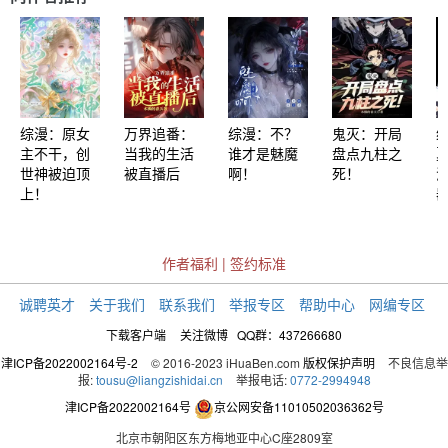
综漫：原女
万界追番：
综漫：不？
鬼灭：开局
主不干，创
当我的生活
谁才是魅魔
盘点九柱之
世神被迫顶
被直播后
啊！
死！
上！
作者福利
|
签约标准
诚聘英才
关于我们
联系我们
举报专区
帮助中心
网编专区
下载客户端
关注微博
QQ群：437266680
津ICP备2022002164号-2
© 2016-2023 iHuaBen.com
版权保护声明
不良信息举
报:
tousu@liangzishidai.cn
举报电话:
0772-2994948
津ICP备2022002164号
京公网安备11010502036362号
北京市朝阳区东方梅地亚中心C座2809室