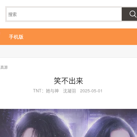
手机版
张真源
笑不出来
TNT：她与神
沈凝羽
2025-05-01