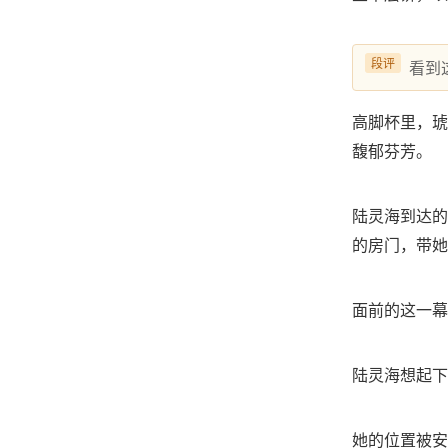
段评
看到
高脚杯里，琥
馥郁芬芳。
陆灵海到达的
的房门，带她
面前的这一幕
陆灵海想起下
她的位置被安