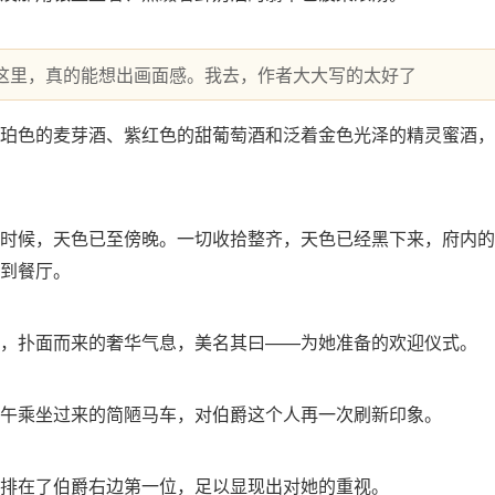
这里，真的能想出画面感。我去，作者大大写的太好了
珀色的麦芽酒、紫红色的甜葡萄酒和泛着金色光泽的精灵蜜酒，
时候，天色已至傍晚。一切收拾整齐，天色已经黑下来，府内的
到餐厅。
，扑面而来的奢华气息，美名其曰——为她准备的欢迎仪式。
午乘坐过来的简陋马车，对伯爵这个人再一次刷新印象。
排在了伯爵右边第一位，足以显现出对她的重视。