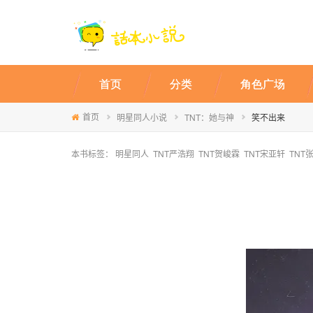
首页
分类
角色广场
首页
明星同人小说
TNT：她与神
笑不出来
本书标签：
明星同人
TNT严浩翔
TNT贺峻霖
TNT宋亚轩
TNT