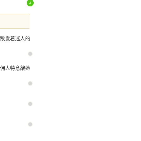
4
散发着迷人的
佣人特意敲她