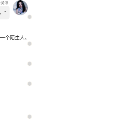
陆灵海
。”
一个陌生人。