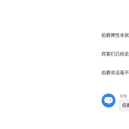
伯爵脾性本就
宾客们已经走
伯爵说话毫不
配角
伯