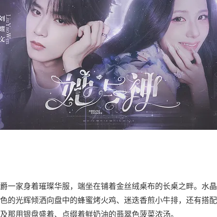
爵一家身着璀璨华服，端坐在铺着金丝绒桌布的长桌之畔。水晶
色的光辉倾洒向盘中的蜂蜜烤火鸡、迷迭香煎小牛排，还有搭配
及那用银盘盛着、点缀着鲜奶油的翡翠色菠菜浓汤。