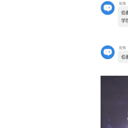
配角
伯
学
配角
伯