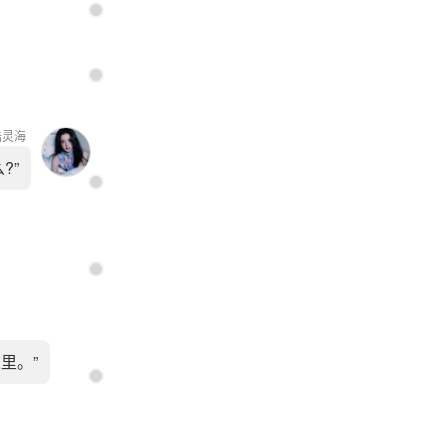
陆灵海
?”
里。”