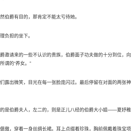
然伯爵有目的，那肯定不能太亏待她。
理负担的坐下。
爵邀请来的一些不认识的贵族，伯爵面子功夫做的十分到位，向
所谓的“养女。”
们露出微笑，目光在每一张脸庞闪过。最后停留在对面的两张神
的是伯爵夫人，左二的，则是正儿八经的伯爵大小姐——夏妤稚
倨傲，穿着一身丝绸长裙。耳上点缀着珍珠，胸前佩戴着珠宝项