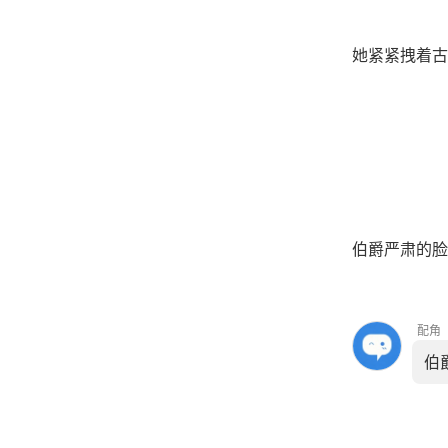
她紧紧拽着古
伯爵严肃的脸
配角
伯