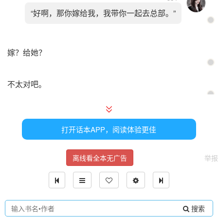
“好啊，那你嫁给我，我带你一起去总部。”
嫁？给她？
不太对吧。
这时总部发来了消息，所有人拿出了手机看着任务群内新发
来的消息。
打开话本APP，阅读体验更佳
离线看全本无广告
举报
【总部：陈朵身上的毒一旦扩散会造成巨大伤害，形势危
急，抓捕陈朵任务事关重大，如遇强烈反抗或有生命威胁，
可自行酌情处理。】
搜索