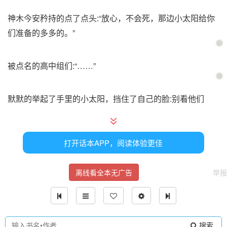
神木今安矜持的点了点头:“放心，不会死，那边小太阳给你
们准备的多多的。”
被点名的高中组们:“……”
默默的举起了手里的小太阳，挡住了自己的脸:别看他们
啊！这不是他们可以决定的，他们只是听命行事而已啊！
打开话本APP，阅读体验更佳
网球王子们:“……”
离线看全本无广告
举报
所以，就真的开始边打边消毒了吗？
无论他们多么不可思议，被唤醒的植物们，可不会放水，所
搜索
以在神木今安的话落，那些植物全部抬起了头，眼神犀利的