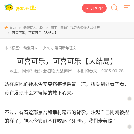
打开APP
首页
动漫同人小说
网王：网球？我只会植物大战僵尸
可喜可乐，可喜可乐【大结局】
本书标签：
动漫同人
一女N夫
漫同新年征文
可喜可乐，可喜可乐【大结局】
网王：网球？我只会植物大战僵尸
木棉的春天
2025-09-28
站在原地的神木今安突然感觉后背一凉，扭头到处看了看，
没有发现什么才慢慢的放下心来。
不过，看着迹部景吾和幸村精市的背影，想起自己刚刚被捏
的样子，神木今安忍不住咬起了牙:“哼，我们走着瞧!”