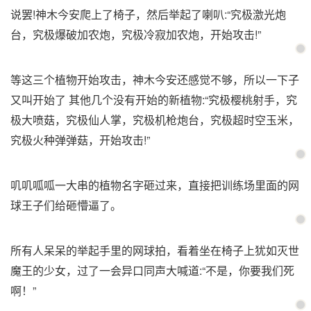
说罢!神木今安爬上了椅子，然后举起了喇叭:“究极激光炮
台，究极爆破加农炮，究极冷寂加农炮，开始攻击!”
等这三个植物开始攻击，神木今安还感觉不够，所以一下子
又叫开始了 其他几个没有开始的新植物:“究极樱桃射手，究
极大喷菇，究极仙人掌，究极机枪炮台，究极超时空玉米，
究极火种弹弹菇，开始攻击!”
叽叽呱呱一大串的植物名字砸过来，直接把训练场里面的网
球王子们给砸懵逼了。
所有人呆呆的举起手里的网球拍，看着坐在椅子上犹如灭世
魔王的少女，过了一会异口同声大喊道:“不是，你要我们死
啊！”