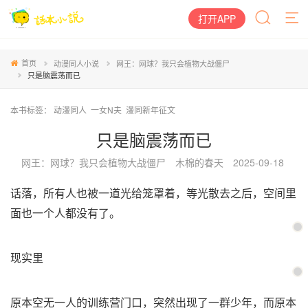
打开APP
首页
动漫同人小说
网王：网球？我只会植物大战僵尸
只是脑震荡而已
本书标签：
动漫同人
一女N夫
漫同新年征文
只是脑震荡而已
网王：网球？我只会植物大战僵尸
木棉的春天
2025-09-18
话落，所有人也被一道光给笼罩着，等光散去之后，空间里
面也一个人都没有了。
现实里
原本空无一人的训练营门口，突然出现了一群少年，而原本