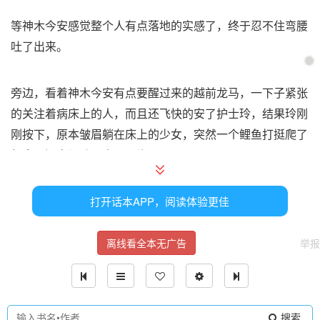
等神木今安感觉整个人有点落地的实感了，终于忍不住弯腰
吐了出来。
旁边，看着神木今安有点要醒过来的越前龙马，一下子紧张
的关注着病床上的人，而且还飞快的安了护士玲，结果玲刚
刚按下，原本皱眉躺在床上的少女，突然一个鲤鱼打挺爬了
起来，还弯腰吐了自己一脚。
一时之间，越前龙马就这样手拿护士玲，僵硬的站在原地，
打开话本APP，阅读体验更佳
一动不敢动，耳边全是神木今安的yue~yue~yue~声。
离线看全本无广告
举报
他今天就不该来!
可所有人都去比赛了，今天刚刚好他轮班!
搜索