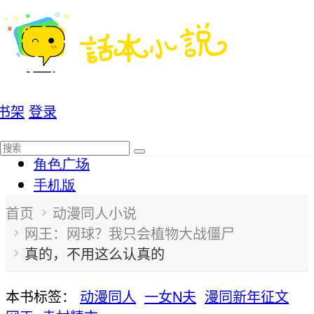
写作福利
写作后台
书架
登录
首页
分类
角色广场
手机版
首页
动漫同人小说
网王：网球？我只会植物大战僵尸
真的，不用这么认真的
本书标签：
动漫同人
一女N夫
漫同新年征文