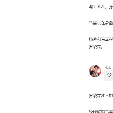
嘴上说着，身
马嘉祺在身后
杨迪和马嘉祺
贺峻霖。
杨迪
“
贺峻霖才不想
沈妤辞跟马嘉