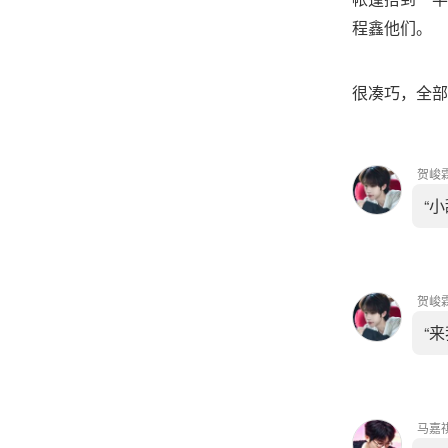
程鑫他们。
很凑巧，全部
贺峻
“
贺峻
“
马嘉