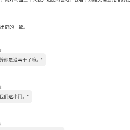
出奇的一致。
霖
小辞你是没事干了嘛。”
霖
来我们这串门。”
祺