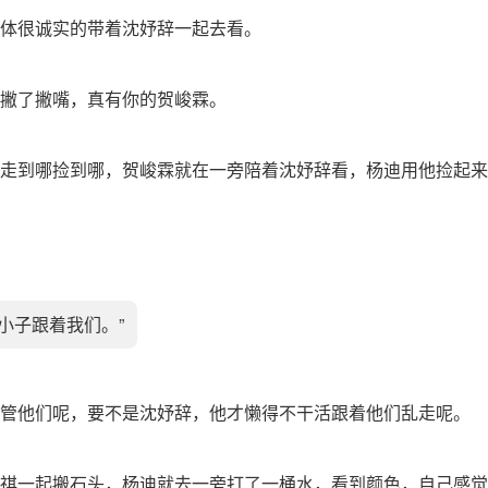
体很诚实的带着沈妤辞一起去看。
撇了撇嘴，真有你的贺峻霖。
走到哪捡到哪，贺峻霖就在一旁陪着沈妤辞看，杨迪用他捡起来
这小子跟着我们。”
管他们呢，要不是沈妤辞，他才懒得不干活跟着他们乱走呢。
祺一起搬石头，杨迪就去一旁打了一桶水，看到颜色，自己感觉