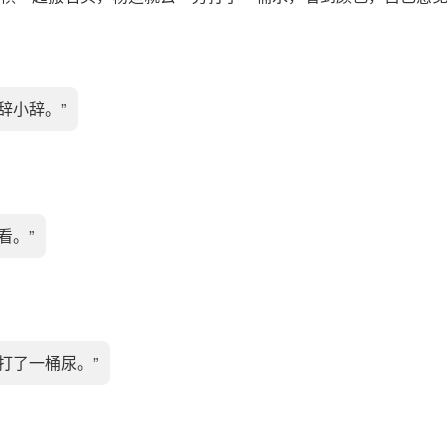
小辞小辞。”
看。”
像打了一桶尿。”