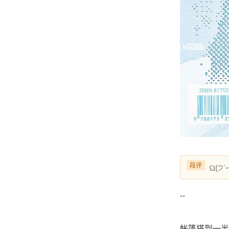
段评
ଘ(੭
--
帐篷搭到一半