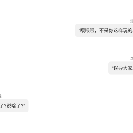
“喂喂喂，不是你这样玩的
“误导大家
霖
了?说啥了?”