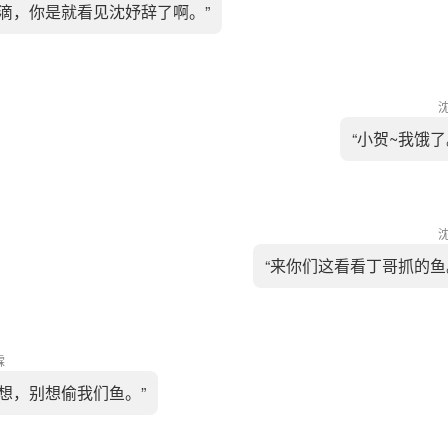
咋滴，你是就看见沈妤辞了啊。”
“小贺~我饿了
“来你们这看看丁哥抓的鱼
霖
不想，别想偷我们鱼。”