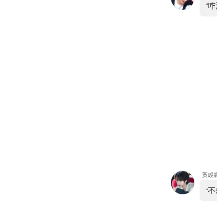
“
贺峻
“