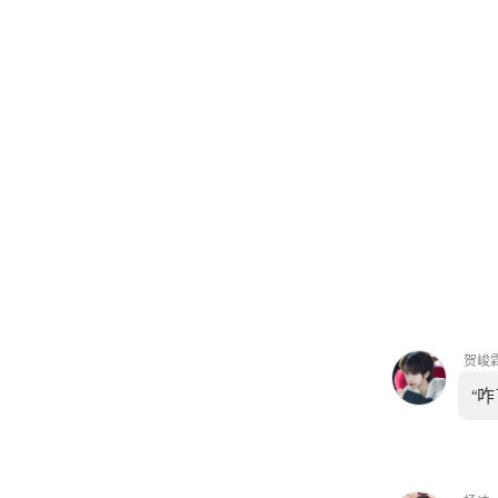
贺峻
“咋