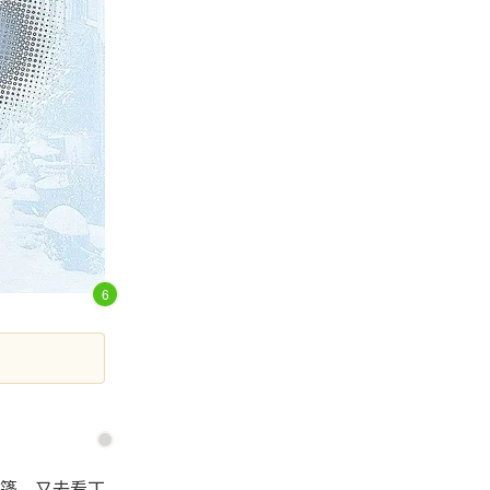
6
篷，又去看丁