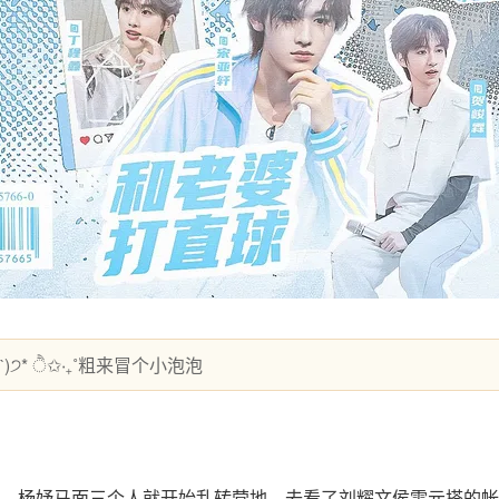
ˊᵕˋ)੭* ੈ✩‧₊˚粗来冒个小泡泡
，杨妤马面三个人就开始乱转营地，去看了刘耀文侯雯元搭的帐