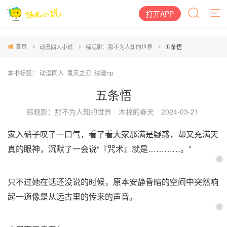
打开APP
首页
动漫同人小说
综观影：那不为人知的世界
五条悟
本书标签：
动漫同人
鬼灭之刃
综漫np
五条悟
综观影：那不为人知的世界
木棉的春天
2024-03-21
家入硝子叹了一口气，看了看大家那满是疑惑，却又充满天
真的眼神，沉默了一会说“『咒术』就是…………。”
只不过她在话还没说的时候，原本安静昏暗的空间中突然响
起一道像是从远古里的传来的声音。