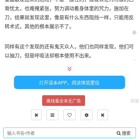
骨忧太，也难掩紧张，努力调动着身体里的咒力，施加在
刀，结果就发现这里，像是有什么东西阻挡一样，只能用反
转术式，其他的根本展示不了。
同样有这个发现的还有鬼灭众人，他们也同样发现，他们可
以抽刀，但是呼吸法却根本使用不出来。
早试过这个结果的家入哨子没有什么意外，只是她现在很是
打开话本APP，阅读体验更佳
惊讶，刚刚那个声音说什么？家入硝子有些不敢相信的拍着
乙骨忧太的肩膀:“等等，犹太，刚刚那个声音说什么？是那
离线看全本无广告
举报
个意思吧！”
说着还有些不可置信，声音带着颤抖。
搜索