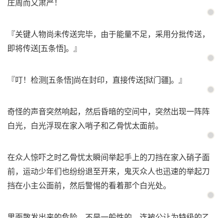
庄周而又肃严！
『关键人物尚未传送完毕，由于能量不足，采用分批传送，
即将传送[五条悟]。』
『叮！检测[五条悟]尚在封印，直接传送[狱门疆]。』
奇怪的声音突然响起，然后昏暗的空间中，突然出现一阵阵
白光，白光浮现在家入哨子和乙骨忧太面前。
在众人惊吓之时乙骨忧太瞬间举起手上的刀挡在家入硝子面
前，运动少年们也纷纷退至开来，鬼灭众人也迅速的举起刀
挡在小主公面前，然后警惕的看着那个白光处。
里面散发出来的危险，不是一般性的，连被公让为特级的乙