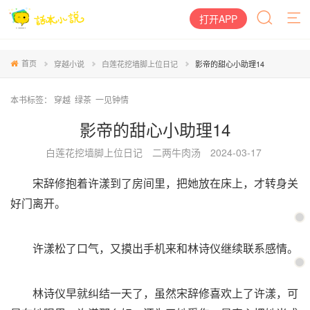
打开APP
首页
穿越小说
白莲花挖墙脚上位日记
影帝的甜心小助理14
本书标签：
穿越
绿茶
一见钟情
影帝的甜心小助理14
白莲花挖墙脚上位日记
二两牛肉汤
2024-03-17
宋辞修抱着许漾到了房间里，把她放在床上，才转身关
好门离开。
许漾松了口气，又摸出手机来和林诗仪继续联系感情。
林诗仪早就纠结一天了，虽然宋辞修喜欢上了许漾，可