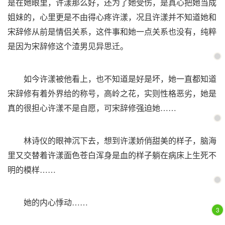
是在她眼里，许漾那么好，还为了她受伤，是真心把她当成
姐妹的，心里更是不由得心疼许漾，况且许漾并不知道她和
宋辞修从前是情侣关系，这件事和她一点关系也没有，纯粹
是因为宋辞修这个渣男见异思迁。
如今许漾被他看上，也不知道是好是坏，她一直都知道
宋辞修有着外界给的称号，高岭之花，实则性格恶劣，她是
真的很担心许漾不是自愿，可宋辞修强迫她……
林诗仪的眼神沉下去，想到许漾娇俏甜美的样子，脑海
里又交替着许漾面色苍白浑身是血的样子躺在病床上生死不
明的模样……
她的内心悸动……
3