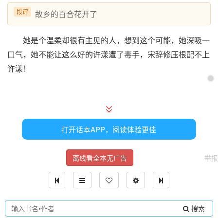
段评
故乡的百合花开了
她是个温柔却很有主见的人，想到这个可能，她深吸一
口气，她不能让这么好的许漾遭了毒手，宋辞修压根配不上
许漾！
林诗仪打了电话来，许漾很快就接听了，懒得拿手机的
她直接打开了免提，懒洋洋的和她聊着天，
打开话本APP，阅读体验更佳
“诗仪姐姐，”
离线看全本无广告
举报
“漾漾，你的腿怎么样了？”
许漾面不改色，可却声音甜腻，“姐姐不用担心，一定
搜索