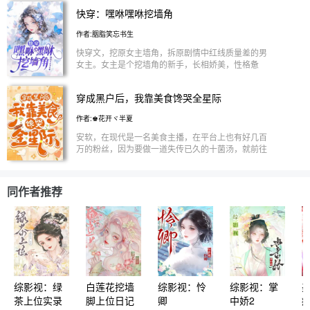
界。 一座古堡，六个男人。 “啧，我像是在幼儿收容
病、岳飞、诸葛亮……这些历史白月光之所以悲惨，
快穿：嘿咻嘿咻挖墙角
所当护工。” 最后才发现是一群保姆照顾一个小朋
是因为天道有缺。 她是唯一能救他们的人。 于是
友。 美人千面，你想要的样子我都有。 食用指南：
—— 扶苏被赐死的假诏书到之前，她先一步截胡，
作者:胭脂笑忘书生
1：前期女主办乖巧治愈系人设，剧情偏轻松日常，
太子殿下红着眼问她：“你是仙人？” 霍去病病逝漠北
演技流时间管理大师除了名字什么都是假的，后期攻
那年，她踏着祁连风雪而来，少年将军将她抵在军
快穿文，挖原女主墙角，拆原剧情中红线质量差的男
略结束恢复本性，风流潇洒渣气十足万人迷。 3.文案
帐：“你到底是谁？” 岳飞风波亭冤狱前夕，她以命相
女主。女主是个挖墙角的新手，长相娇美，性格惫
凸显各男主性格，总有一款适合你。
护，从不言爱的元帅第一次红了眼眶：“值得吗？”
懒，喜欢享受，颜狗晚期！1v2或1v1或n看情况走向
—— 她金手指开满，法力全无限制。 唯一代价：每
定（三观跟着五官走） 各种各样的小世界里，系统
穿成黑户后，我靠美食馋哭全星际
个世界只能活一世，但会与他白首偕老，生儿育女，
管理局小组成员软软，会成为本位面中最美的冤死女
一世圆满。 他身心只属于她，从无二色。 而她可以
配或炮灰，来进行一定的剧情更改。 小世界： 1.在
作者:♚花开ヾ半夏
对他撒娇、牵手、接吻、同寝。 甜度拉满，每卷
求生游戏里挖墙脚求生存的菟丝花 2.娱乐圈小公主吭
HE。 —— 如果你喜欢看高冷太子红着眼说“不许离
哧吭哧拆cp 3.古代位面挖重生女墙角的候府嫡女 4.
安软，在现代是一名美食主播，在平台上也有好几百
开我”、少年将军拿命宠妻、千古一相只对一人温柔
小外甥女：舅舅快到碗里来 5.在年代文中挖掉女主所
万的粉丝，因为要做一道失传已久的十菌汤，就前往
—— 这本就是为你量身定做。
有的墙角 6.论如何让道士心头的朱砂痣变成蚊子血 7.
菌菇的源头云南，和当地的村民一起进山采集最新鲜
兽世情缘之集邮海陆空 8.末世之小作精缠缠绵绵绕男
的菌子。 结果，没想是，脚下一滑，直接从一个小
主 9.龙界传说之龙女多情 10.武林剑侠奇缘之剑来
陡坡坡滚下去了，再一次睁眼，发现自己穿越了到了
同作者推荐
11.替身文学里总裁的校园炮灰初恋 12.妹控世子爷的
星际世界不说，她还成了黑户~
炮灰妹妹 13.在恋综世界里挖堂姐的墙角 14.神界之
缘定三生 15.那个小妾有点娇 16.吸血鬼之混血小炮
灰 17.民国之大文豪的炮灰原配 18.电竞文里的炮灰
女N号 19.清冷和尚与娇软小公主 20.女尊国的工具人
皇太女 21.山里汉的蜜桃小娇妻 22.修仙之清冷禁欲
师父的娇软女徒弟 23.七零年代之我给女主当后妈
24.校园F4家族继承人和他们的迷糊傻白甜女主 25.
综影视：绿
白莲花挖墙
综影视：怜
综影视：掌
侯府三千金换轿记 26.清末民初地主家小少爷的冲喜
茶上位实录
新娘 27.星际哨向万人迷黑暗向导 28.七十二寨情缘
脚上位日记
卿
中娇2