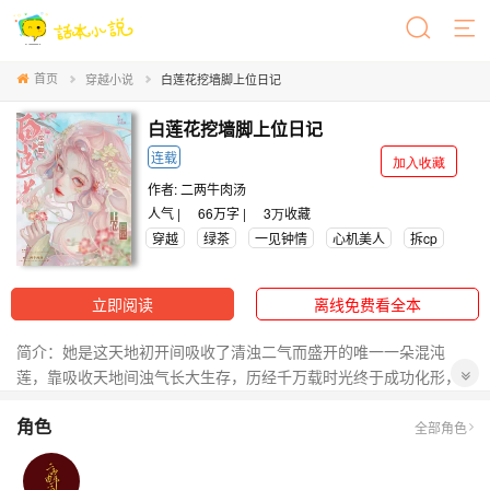
首页
穿越小说
白莲花挖墙脚上位日记
白莲花挖墙脚上位日记
连载
加入收藏
作者:
二两牛肉汤
人气 |
66万字 |
3万
收藏
穿越
绿茶
一见钟情
心机美人
拆cp
立即阅读
离线免费看全本
简介：她是这天地初开间吸收了清浊二气而盛开的唯一一朵混沌
莲，靠吸收天地间浊气长大生存，历经千万载时光终于成功化形，
入世历劫，却因为周幽王导致她历劫失败，被天道排斥而不能成
角色
神，为了成就神位，她绑定了缺德系统，开始拆CP！
全部角色
每个小世界都不一样，除了第一个世界都是原创快穿世界。
【1】微微一笑很倾城——肖奈✓