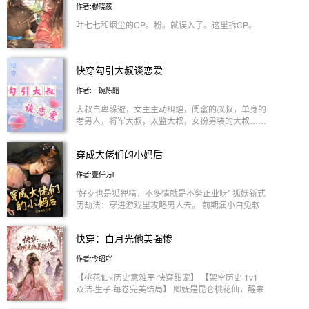
作者:穆晓筱
叶七七和烟尘的CP。粉。就误入了。这里拆CP。
快穿勾引大叔谈恋爱
作者:一碗陈醋
大叔自卑躲避，女主主动纠缠，闺蜜的叔叔，单身的
老男人，将军大叔，太监大叔，女扮男装的大叔……
持续上新 1v1或1vn
穿成大佬们的小妈后
作者:壹仟万i
“好歹也是狐狸精，不多情就是不务正业呀” 狐妖新式
历劫法：穿进游戏里攻略男人去。 前期演小白兔软
萌可爱，后期本性暴露风情万种 …… 攻略结束后：
老男人：“幸好，你是我明媒正娶的。” 瘸子：“你只
快穿：白月光他美强惨
需向我走一步，剩下的九十九步我爬也要爬过去。”
老古板：“不，这次不用自重……咳咳……对我，你
作者:今昭吖
想做什么都可以。” 衣冠禽兽：“嘘……小妈，这是只
属于我们的秘密哦。” 小屁孩：“戚，你爱要不要，你
【桃花仙×历史意难平·快穿甜宠】 【架空历史·1v1·
爱吃不吃，你爱去不去……” 偏执病娇：“我听话，你
双洁·生子·每卷完美结局】 卿妩是昆仑桃花仙，醒来
也要听话。” 苏璃软：谢邀，我很忙，忙着拯救世
时掌心多了枚桃花印。 司命媪告诉她：扶苏、霍去