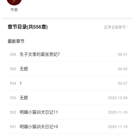
【2】霸总的小白花秘书✓
作者
【3】影帝的甜心小助理✓
【4】绿茶女官上位史✓
【5】电竞文的炮灰女主播✓
章节目录(共556章)
正序
全部章节
【6】年代文男主的小保姆✓
【7】绿茶小糊咖✓
最新章节
【8】灵异世界菟丝花✓
【9】病弱白月光前女友✓
生子文里的嚣张贵妃7
556
06-01
【10】黑道少爷的娇弱菟丝子（ing）
【11】道侣之徒✓
无题
555
04-03
【12】君夺臣妻文里的嚣张妾室✓
【13】妹妹她娇美旖旎✓
1
554
02-07
顺序不定，未完待续……
无题
553
2025-12-08
明媚小猫训犬日记11
552
2025-11-19
明媚小猫训犬日记10
551
2025-11-19