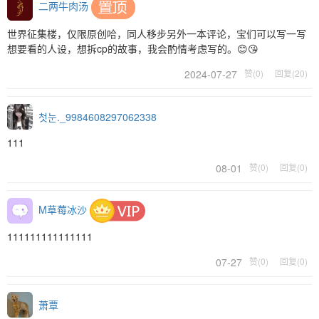
二两牛肉汤
世界征集楼，仅限原创哈，同人移步另外一本评论，宝们可以写一写
想要看的人设，想拆cp的故事，我会酌情考虑写的。😊😘
2024-07-27
赞(0)
回复(20)
첫눈._9984608297062338
111
08-01
赞(0)
回复(0)
M草莓冰沙
111111111111111
07-27
赞(0)
回复(0)
萧覃