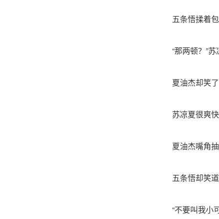
五条悟揉着包
“那两顿？”
夏油杰却笑了
苏凉夏很爽快
夏油杰嘴角抽
五条悟却笑道
“不要叫我小