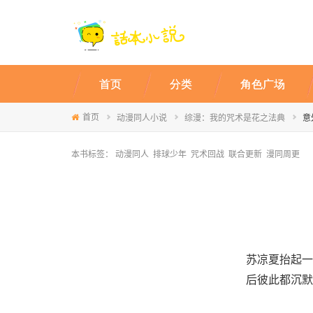
首页
分类
角色广场
首页
动漫同人小说
综漫：我的咒术是花之法典
意
本书标签：
动漫同人
排球少年
咒术回战
联合更新
漫同周更
苏凉夏抬起一
后彼此都沉默