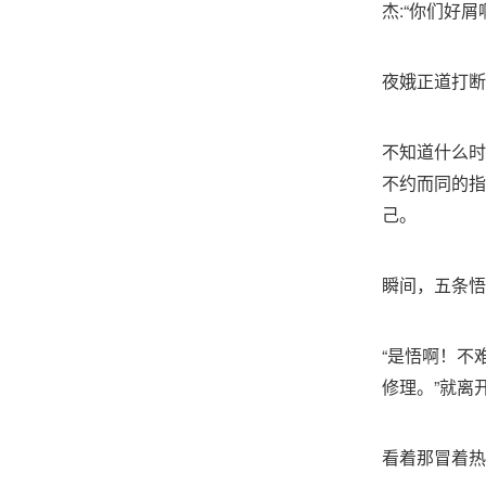
杰:“你们好屑
夜娥正道打断
不知道什么时
不约而同的指
己。
瞬间，五条悟
“是悟啊！不
修理。”就离
看着那冒着热