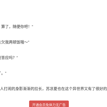
，算了，随便你吧！”
住欠我两顿饭哦～”
没答应吗？”
。”
人打闹的身影渐渐的拉长，苏凉夏也在这个异世界又有了很好的
开通会员免体力无广告