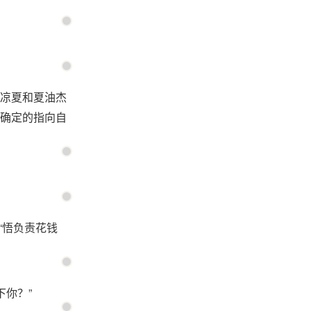
凉夏和夏油杰
确定的指向自
“悟负责花钱
下你？”