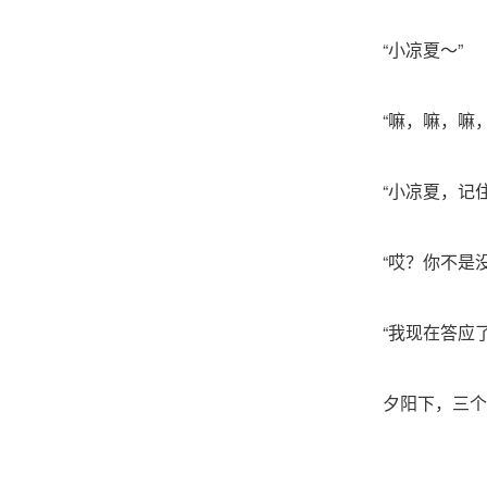
“小凉夏～”
“嘛，嘛，嘛
“小凉夏，记
“哎？你不是
“我现在答应了
夕阳下，三个