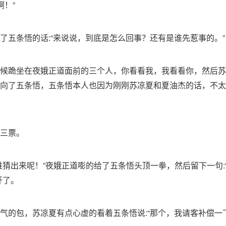
啊！”
了五条悟的话:“来说说，到底是怎么回事？还有是谁先惹事的。”
候跪坐在夜娥正道面前的三个人，你看看我，我看看你，然后苏
向了五条悟，五条悟本人也因为刚刚苏凉夏和夏油杰的话，不太
三票。
难猜出来呢！”夜娥正道嘭的给了五条悟头顶一拳，然后留下一句:
开了。
气的包，苏凉夏有点心虚的看着五条悟说:“那个，我请客补偿一