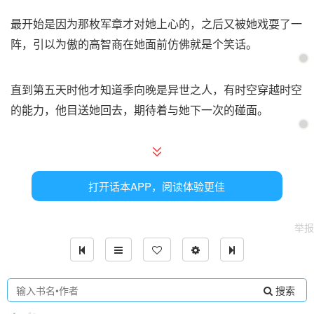
最开始是因为那枚军章才对她上心的，之后又被她戏耍了一
阵，引以为傲的高智商在她面前仿佛就是个笑话。
直到第五天时他才知道季向晚是异世之人，有时空穿越时空
的能力，他目送她回去，期待着与她下一次的碰面。
这一等，便是一年光景。
打开话本APP，阅读体验更佳
他战功赫赫，有精明能干，很快便晋升成了统领三军的将
军。
举报
他用了一年的时间理清自己对季向晚的感情，他反应过来
时，便又一次与季向晚相逢。
搜索