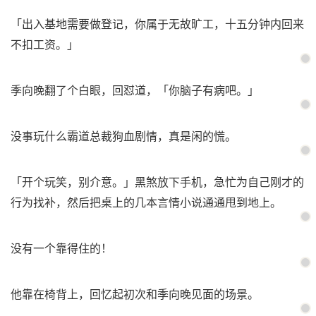
「出入基地需要做登记，你属于无故旷工，十五分钟内回来
不扣工资。」
季向晚翻了个白眼，回怼道，「你脑子有病吧。」
没事玩什么霸道总裁狗血剧情，真是闲的慌。
「开个玩笑，别介意。」黑煞放下手机，急忙为自己刚才的
行为找补，然后把桌上的几本言情小说通通甩到地上。
没有一个靠得住的！
他靠在椅背上，回忆起初次和季向晚见面的场景。