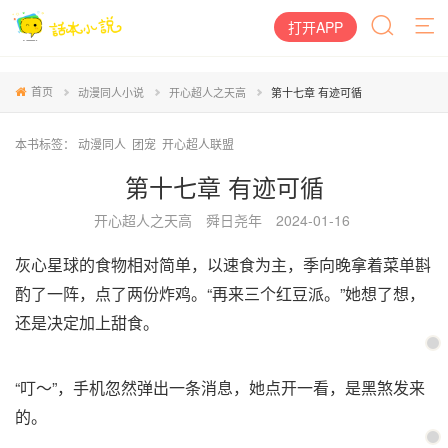
打开APP
首页
动漫同人小说
开心超人之天高
第十七章 有迹可循
本书标签：
动漫同人
团宠
开心超人联盟
第十七章 有迹可循
开心超人之天高
舜日尧年
2024-01-16
灰心星球的食物相对简单，以速食为主，季向晚拿着菜单斟
酌了一阵，点了两份炸鸡。“再来三个红豆派。”她想了想，
还是决定加上甜食。
“叮～”，手机忽然弹出一条消息，她点开一看，是黑煞发来
的。