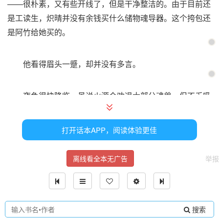
——很朴素，又有些开线了，但是干净整洁的。由于目前还
是工读生，炽晴并没有余钱买什么储物魂导器。这个挎包还
是阿竹给她买的。
他看得眉头一蹙，却并没有多言。
夜色很快降临，虽说火源会劝退大部分魂兽，但不乏吸
引少数喜火强大魂兽的靠近。保险起见，他们将火堆熄灭，
回到各自的帐篷中。
打开话本APP，阅读体验更佳
除了炽晴和白小莹，包括罗青在内的其余五人轮流值夜
离线看全本无广告
举报
班。当晚并没有任何异样，众人平安度过了一个夜晚。
次日清晨，罗青向空中投放了一枚信号弹，紧接着另外
搜索
两个方向也同样升起了同样的图案——这是他们之间的信