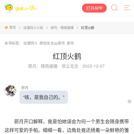
打开APP
首页
动漫同人小说
邪月：晴雨阑珊
红顶火鹤
本书标签：
动漫同人
原创女主cp邪月
邪月
红顶火鹤
邪月：晴雨阑珊
世尘无念
2023-12-07
邪月
“咳，是我自己的。”
邪月开口解释，竟是怕她误会为何一个男生会随身携带
这样可爱的手帕。细细一看，边角处竟还绣着一朵鲜艳的雏