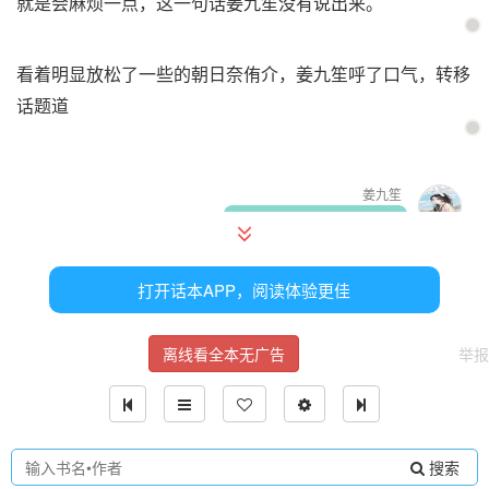
就是会麻烦一点，这一句话姜九笙没有说出来。
看着明显放松了一些的朝日奈侑介，姜九笙呼了口气，转移
话题道
姜九笙
你们怎么会去哪里？
打开话本APP，阅读体验更佳
朝日奈侑介尴尬的饶了饶头
离线看全本无广告
举报
侑介
朋友之间聚会，他们说想去酒吧看看，所以
搜索
就去那里了。