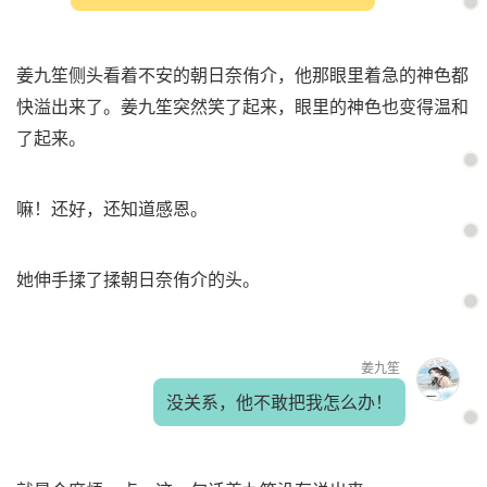
姜九笙侧头看着不安的朝日奈侑介，他那眼里着急的神色都
快溢出来了。姜九笙突然笑了起来，眼里的神色也变得温和
了起来。
嘛！还好，还知道感恩。
她伸手揉了揉朝日奈侑介的头。
姜九笙
没关系，他不敢把我怎么办！