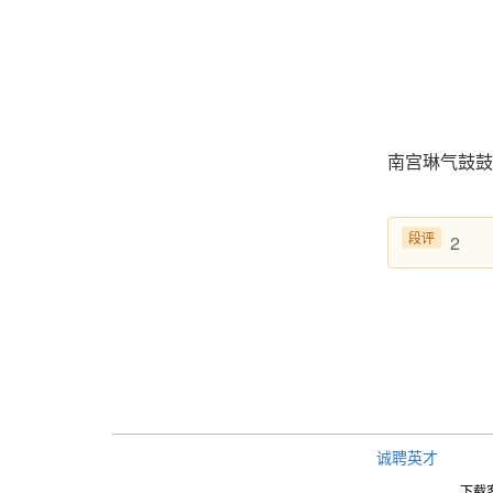
南宫琳气鼓鼓
段评
2
诚聘英才
下载