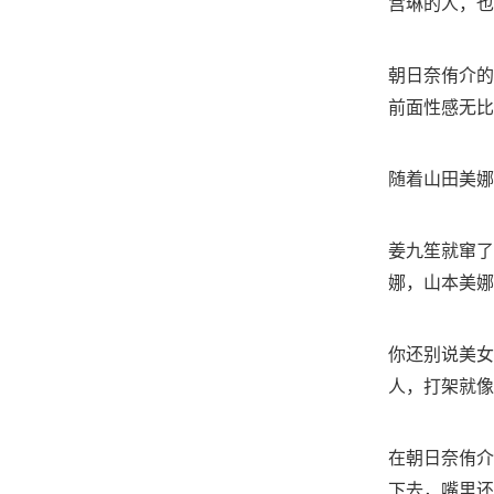
宫琳的人，也
朝日奈侑介的
前面性感无比
随着山田美娜
姜九笙就窜了
娜，山本美娜
你还别说美女
人，打架就像
在朝日奈侑介
下去，嘴里还