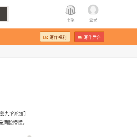
书架
登录
写作福利
写作后台
姜九”的他们
是满脸懵懂，