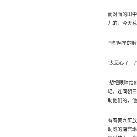
而对面的田中
九的，今天惹
““嗤”阿笙
“太恶心了，
“想把眼睛给
轻，连同朝日
助他们的，他
看着姜九笙放
助威的南宫琳