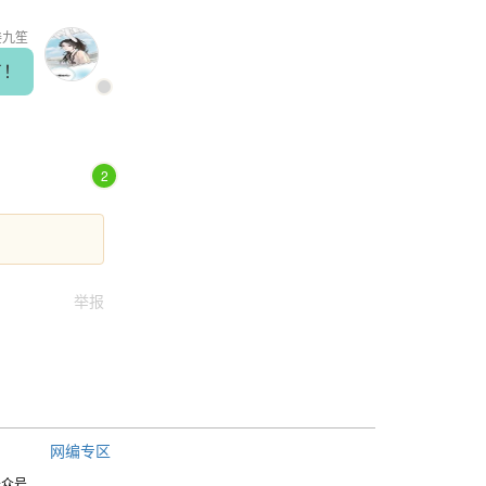
姜九笙
了！
2
举报
网编专区
公众号