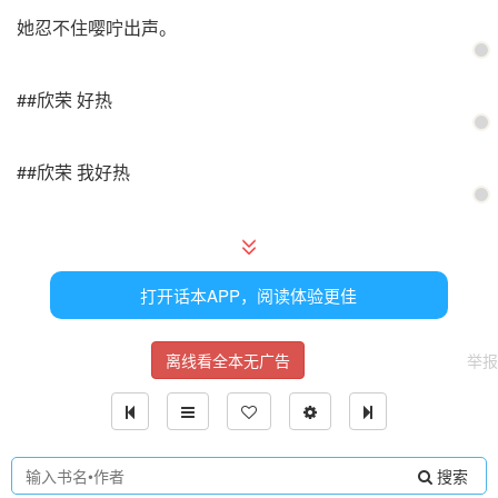
她忍不住嘤咛出声。
##欣荣 好热
##欣荣 我好热
##欣荣 皇阿玛，帮我
打开话本APP，阅读体验更佳
乾隆猛然回头，他目光晦涩的盯着春光大泄的欣荣，嗓音暗
哑。
离线看全本无广告
举报
#乾隆_ 欣荣
搜索
#乾隆_ 你知道你在说什么吗