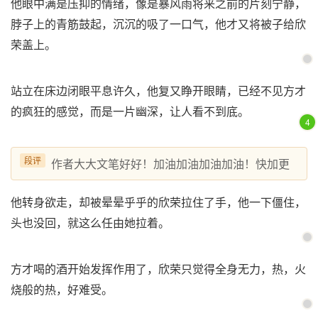
他眼中满是压抑的情绪，像是暴风雨将来之前的片刻宁静，
脖子上的青筋鼓起，沉沉的吸了一口气，他才又将被子给欣
荣盖上。
站立在床边闭眼平息许久，他复又睁开眼睛，已经不见方才
的疯狂的感觉，而是一片幽深，让人看不到底。
4
段评
作者大大文笔好好！加油加油加油加油！快加更
他转身欲走，却被晕晕乎乎的欣荣拉住了手，他一下僵住，
头也没回，就这么任由她拉着。
方才喝的酒开始发挥作用了，欣荣只觉得全身无力，热，火
烧般的热，好难受。