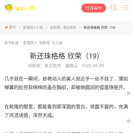
打开APP
首页
影视同人小说
综影视：我见犹怜
新还珠格格 欣荣（19）
本书标签：
影视同人
综影视
万人迷
新还珠格格 欣荣（19）
综影视：我见犹怜
幽南山
2023-06-25
几乎就在一瞬间，娇艳动人的美人就近乎一丝不挂了，薄如
蝉翼的肚兜软绵绵的盖在胸前，却被她圆润的弧度挣脱开。
在乾隆的眼里，都能看到那浑圆的雪白，将露不露的，充满
了风流诱惑，浑然天成。