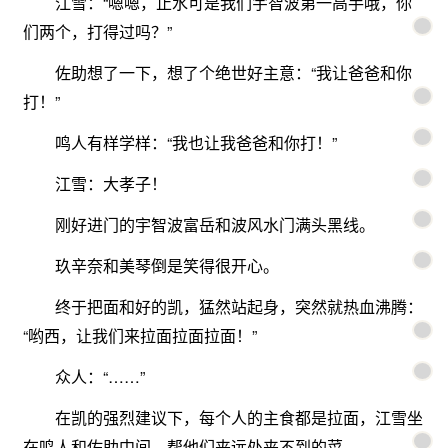
江雪：“嗯嗯，止水可是我们宇智波第一高手哦，你
们两个，打得过吗？”
佐助想了一下，想了个绝世好主意：“我让爸爸和你
打！”
鸣人有样学样：“我也让我爸爸和你打！”
江雪：大孝子！
刚好进门的宇智波富岳和波风水门满头黑线。
玖辛奈和美琴倒是笑得很开心。
终于把面和好的凯，猛然站起身，突然就热血沸腾：
“哟西，让我们来拉面拉面拉面！”
众人：“……”
在凯的强烈建议下，每个人的主食都是拉面，江雪坐
在鸣人和佐助中间，帮他们夹远处夹不到的菜。