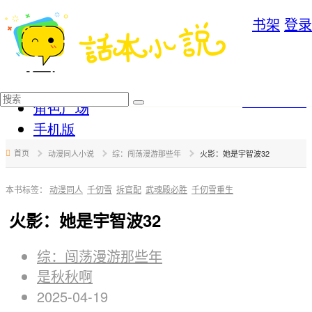
书架
登录
首页
写作福利
分类
写作后台
角色广场
手机版
首页
动漫同人小说
综：闯荡漫游那些年
火影：她是宇智波32
本书标签：
动漫同人
千仞雪
拆官配
武魂殿必胜
千仞雪重生
火影：她是宇智波32
综：闯荡漫游那些年
是秋秋啊
2025-04-19