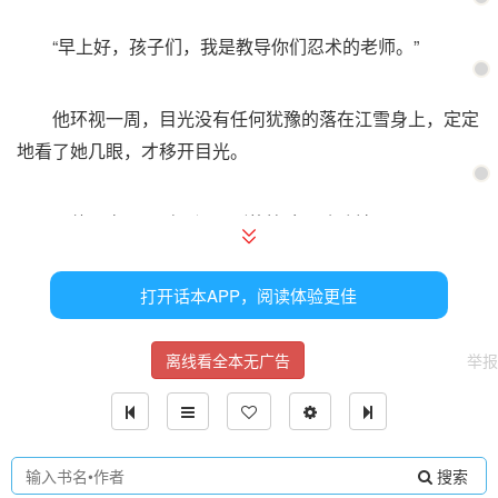
“早上好，孩子们，我是教导你们忍术的老师。”
他环视一周，目光没有任何犹豫的落在江雪身上，定定
地看了她几眼，才移开目光。
而他再次开口时，江雪唰的抬眸，瞳孔地震。
“应鼬少爷的要求，在下被族长富岳大人派来教导诸位
打开话本APP，阅读体验更佳
各种忍术，尤其是我们宇智波的各种火遁。”
离线看全本无广告
举报
“众所周知，宇智波以强大的瞳术与火遁闻名忍界，写
轮眼的话，要等你们觉醒以后才能学习使用技巧。”
搜索