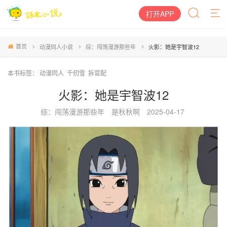
打开APP
首页
动漫同人小说
综：闯荡漫游那些年
火影：她是宇智波12
本书标签：
动漫同人
千仞雪
拆官配
火影：她是宇智波12
综：闯荡漫游那些年
是秋秋啊
2025-04-17