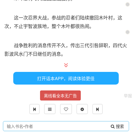
这一次忍界大战，参战的忍者们陆续撤回木叶村，这
次，不止宇智波族地，整个木叶都很热闹。
战争胜利的消息传开不久，传出三代引咎辞职，四代火
影波风水门不日继任的消息。
引咎辞职？江雪听过路的忍者讨论才反应过来，原来蛇
打开话本APP，阅读体验更佳
叔搞人体实验已经爆出来了啊？三代为此引咎辞职，赶紧扶
四代上位收拾烂摊子，以免大蛇丸之事发酵。
离线看全本无广告
举报
十二月底，江雪站在影楼下方，人不拥挤的街道拐角，
见证了波风水门的继任时刻。
搜索