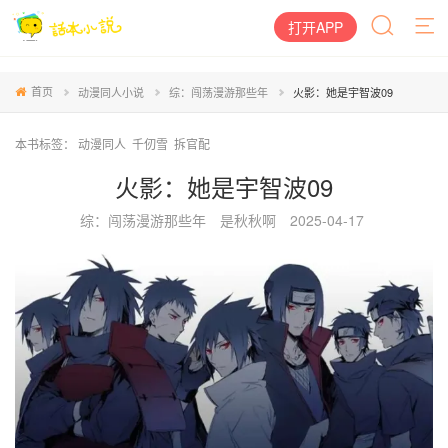
打开APP
首页
动漫同人小说
综：闯荡漫游那些年
火影：她是宇智波09
本书标签：
动漫同人
千仞雪
拆官配
火影：她是宇智波09
综：闯荡漫游那些年
是秋秋啊
2025-04-17