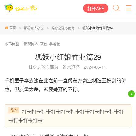
打开APP
首页
影视同人小说
综穿之随心而为
狐妖小红娘竹业篇29
本书标签：
影视同人
玄夜
李莲花
狐妖小红娘竹业篇29
综穿之随心而为
雎水迢迢
2024-06-11
千机童子李去浊在此之前一直帮东方霸业制造王权剑的仿
版，但质量太差，玄夜嫌弃的不行。
4
段评
打卡打卡打卡打卡打卡打卡打卡打卡打卡打卡打
卡打卡打卡打卡