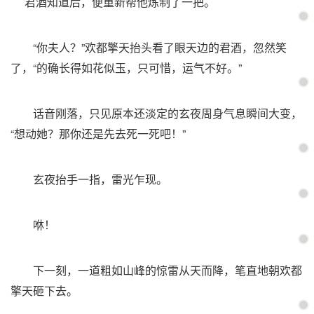
君酒知道后，便重新帮他炼制了一把。
“你夫人？”欢都擎天抬头看了眼天边的君酒，忽然笑
了，“的确长得如花似玉，只可惜，运气不好。”
话音刚落，只见原本还淡定的玄夜周身气息瞬间大变，
“想动她？那你还是先去死一死吧！”
玄夜抬手一指，雷光乍现。
咻！
下一刻，一道粗如山峰的惊雷从天而降，笔直地朝欢都
擎天砸下去。