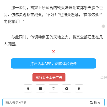
那一瞬间，雷霆上所蕴含的毁灭味道让欢都擎天脸色巨
变，仿佛灵魂都在战栗，“不好！”他扭头怒吼，“快带这落兰
向我靠近！”
与此同时，他调动南国的天地之力，将其全部汇集在几
人周围。
两股力量碰撞，天地为之震动。
打开话本APP，阅读体验更佳
目睹这一切的西门吹沙等人早已经说不出话来。
离线看全本无广告
举报
太恐怖了！
搜索
亏他们以前还自称世间一等一的高手。