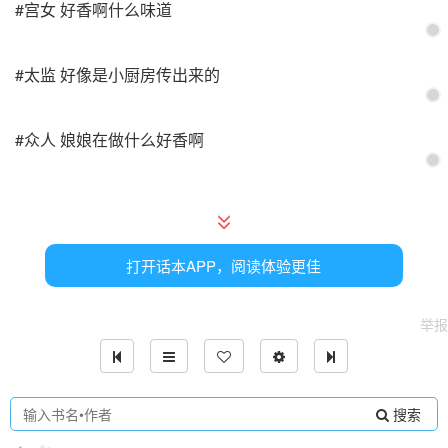
#宫女 好香啊什么味道
#太监 好像是小厨房传出来的
#众人 娘娘在做什么好香啊
#太监 对啊，闻着这香味我都饿了
打开话本APP，阅读体验更佳
#苏培盛 皇上驾到
举报
#众人 奴才/奴婢参见皇上
#雍正 你们都在做什么这么热闹。嗯？什么味道好香啊
搜索