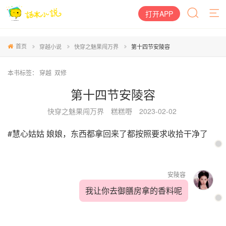
打开APP
首页
穿越小说
快穿之魅果闯万界
第十四节安陵容
本书标签：
穿越
双修
第十四节安陵容
快穿之魅果闯万界
糕糕嘢
2023-02-02
#慧心姑姑 娘娘，东西都拿回来了都按照要求收拾干净了
安陵容
我让你去御膳房拿的香料呢